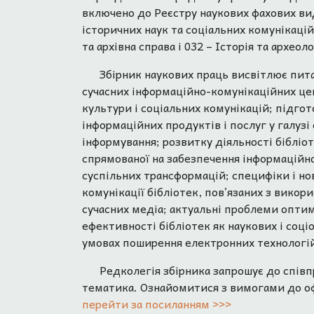
включено до Реєстру наукових фахових вид
історичних наук та соціальних комунікацій
та архівна справа і 032 – Історія та археоло
Збірник наукових праць висвітлює пита
сучасних інформаційно-комунікаційних цен
культури і соціальних комунікацій; підгот
інформаційних продуктів і послуг у галузі
інформування; розвитку діяльності бібліо
спрямованої на забезпечення інформаційн
суспільних трансформацій; специфіки і н
комунікації бібліотек, пов’язаних з вико
сучасних медіа; актуальні проблеми оптим
ефективності бібліотек як наукових і соці
умовах поширення електронних технологі
Редколегія збірника запрошує до співп
тематика. Ознайомитися з вимогами до оф
перейти за посиланням >>>