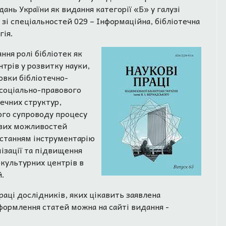
ань України як видання категорії «Б» у галузі
 зі спеціальностей 029 – Інформаційна, бібліотечна
гія.
ння ролі бібліотек як
трів у розвитку науки,
овки бібліотечно-
 соціально-правового
течних структур,
ого супроводу процесу
ових можливостей
ристанням інструментарію
ізації та підвищення
окультурних центрів в
й.
раці дослідників, яких цікавить заявлена
ормлення статей можна на сайті видання -