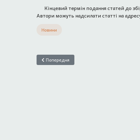
Кінцевий термін подання статей до збі
Автори можуть надсилати статті на адре
Новини
Попередня стаття: Нове дослідження Соціолог
Попередня