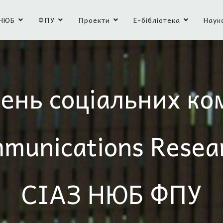
НЮБ
ФПУ
Проекти
Е-бібліотека
Наук
ень соціальних ко
mmunications Resea
СІАЗ НЮБ ФПУ