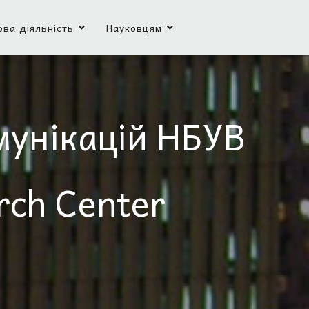
ова діяльність
Науковцям
мунікацій НБУВ
rch Center