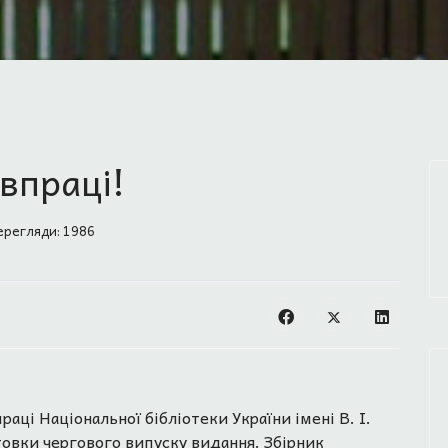
впраці!
регляди: 1986
раці Національної бібліотеки України імені В. І.
овки чергового випуску видання. Збірник