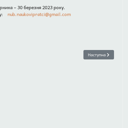
рника – 30 березня 2023 року.
су:
nub.naukovipratci@gmail.com
ічної групи «Рейтинг»
Наступна стаття: 
Наступна