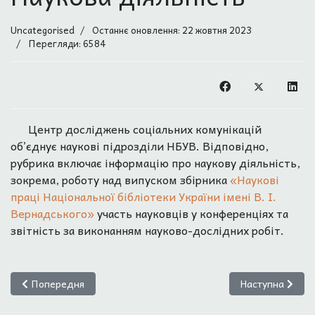
Uncategorised
Останнє оновлення: 22 жовтня 2023
Перегляди: 6584
Центр досліджень соціальних комунікацій
об’єднує наукові підрозділи НБУВ. Відповідно,
рубрика включає інформацію про наукову діяльність,
зокрема, роботу над випуском збірника
«Наукові
праці Національної бібліотеки України імені В. І.
Вернадського»
участь науковців у конференціях та
звітність за виконанням науково-дослідних робіт.
Попередня стаття: Науковцям
Наступна стаття
Попередня
Наступна