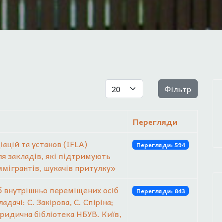
Показувати
Фільтр
Перегляди
ацій та установ (IFLA)
Перегляди: 594
ля закладів, які підтримують
іммігрантів, шукачів притулку»
б внутрішньо переміщених осіб
Перегляди: 843
дачі: С. Закірова, С. Спіріна;
ридична бібліотека НБУВ. Київ,