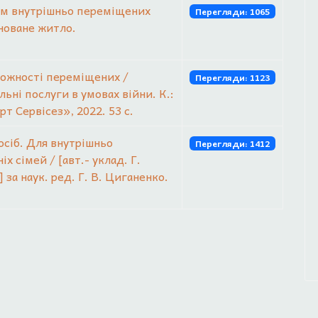
ом внутрішньо переміщених
Перегляди: 1065
новане житло.
можності переміщених /
Перегляди: 1123
ьні послуги в умовах війни. К.:
 Сервісез», 2022. 53 с.
сіб. Для внутрішньо
Перегляди: 1412
х сімей / [авт.- уклад. Г.
] за наук. ред. Г. В. Циганенко.