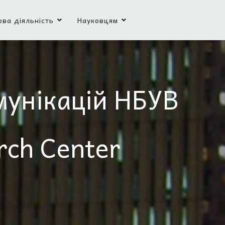
ова діяльність
Науковцям
мунікацій НБУВ
rch Center