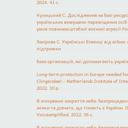
2024. 41 с.
Кулицький С. Дослідження на базі ресурс
українських вимушено переміщених осіб /
умов повномасштабної воєнної агресії Рос
Закірова С. Українські біженці від війни:
підтримки
База організацій, які допомагають украї
Long-term protection in Europe needed for
Clingendael – Netherlands Institute of Int
2022. 10 p.
В очікуванні закриття неба: безпрецеден
жінки та дівчата, що тікають з України.
Voiceamplified. 2022. 56 с.
В очікуванні закриття неба: безпрецеден