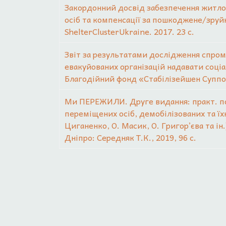
Закордонний досвід забезпечення житл
осіб та компенсації за пошкоджене/зруй
ShelterClusterUkraine. 2017. 23 с.
Звіт за результатами дослідження спро
евакуйованих організацій надавати соціал
Благодійний фонд «Стабілізейшен Суппорт
Ми ПЕРЕЖИЛИ. Друге видання: практ. по
переміщених осіб, демобілізованих та їхні
Циганенко, О. Масик, О. Григор’єва та ін.
Дніпро: Середняк Т.К., 2019, 96 с.