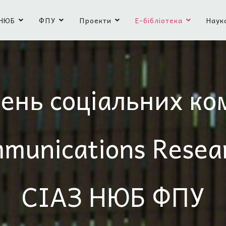
НЮБ
ФПУ
Проекти
Е-бібліотека
Наук
ень соціальних ко
mmunications Resea
СІАЗ НЮБ ФПУ