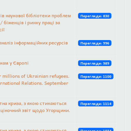
ів наукової бібліотеки проблем
Перегляди: 830
 біженців і ринку праці за
ії
 аналіз інформаційних ресурсів
Перегляди: 996
нкам у Європі
Перегляди: 989
 millions of Ukrainian refugees.
Перегляди: 1100
ernational Relations. September
тна криза, з якою стикаються
Перегляди: 1114
 Оціночний звіт щодо Угорщини.
тна криза, з якою стикаються
Перегляди: 1034