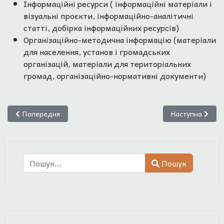
Інформаційні ресурси ( інформаційні матеріали і
візуальні проєкти, інформаційно-аналітичні
статті, добірка інформаційних ресурсів)
Організаційно-методична інформацію (матеріали
для населення, установ і громадських
організацій, матеріали для територіальних
громад, організаційно-нормативні документи)
Попередня стаття: Наукова діяльність
Наступна статт
Попередня
Наступна
Пошук
Пошук
Type 2 or more characters for results.