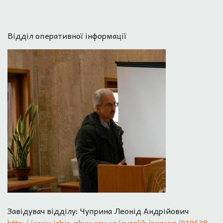
Відділ оперативної інформації
Завідувач відділу: Чуприна Леонід Андрійович
http://www.irbis-nbuv.gov.ua/everlib/person/919638