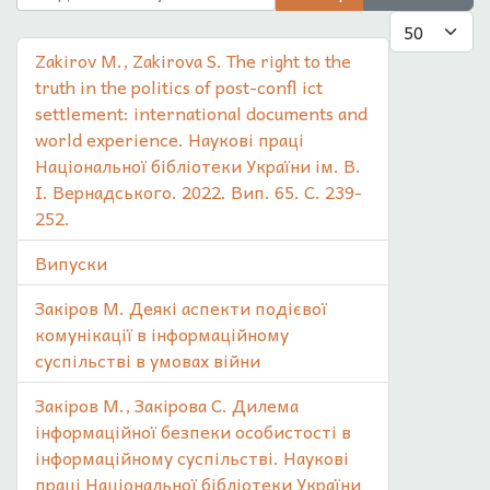
Показувати
Zakirov М., Zakirova S. The right to the
truth in the politics of post-confl ict
settlement: international documents and
world experience. Наукові праці
Національної бібліотеки України ім. В.
І. Вернадського. 2022. Вип. 65. С. 239-
252.
Випуски
Закіров М. Деякі аспекти подієвої
комунікації в інформаційному
суспільстві в умовах війни
Закіров М., Закірова С. Дилема
інформаційної безпеки особистості в
інформаційному суспільстві. Наукові
праці Національної бібліотеки України