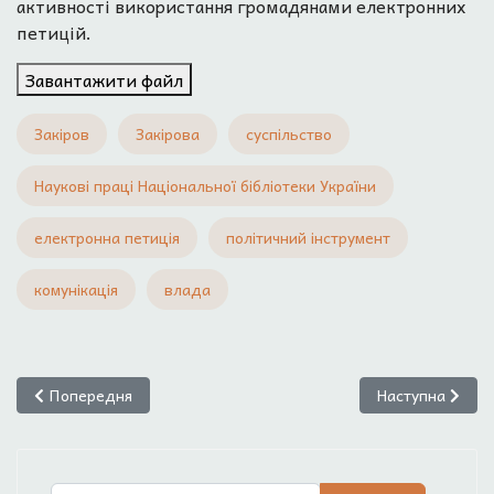
активності використання громадянами електронних
петицій.
Завантажити файл
Закіров
Закірова
суспільство
Наукові праці Національної бібліотеки України
електронна петиція
політичний інструмент
комунікація
влада
Попередня стаття: Кулицький С. Змістовно-функціональна струк
Наступна стаття
Попередня
Наступна