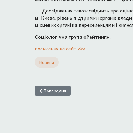
Дослідження також свідчить про оцінку
м. Києва, рівень підтримки органів влад
місцевих органів з переселенцями і кияна
Соціологічна група «Рейтинг»:
посилання на сайт >>>
Новини
Попередня стаття: Українським біженцям про
Попередня