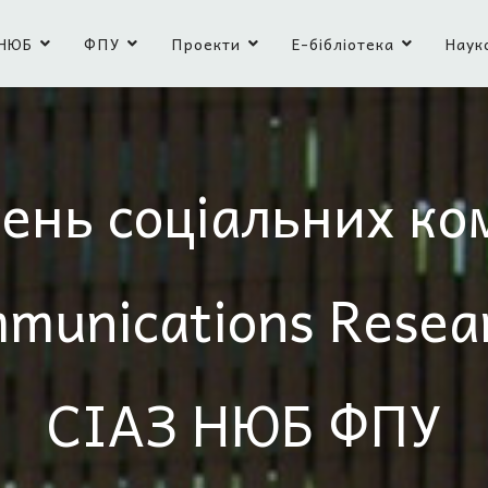
НЮБ
ФПУ
Проекти
Е-бібліотека
Наук
ень соціальних ко
mmunications Resea
СІАЗ НЮБ ФПУ