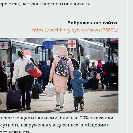
про стан, настрої і перспективи киян та
Зображення з сайта:
https://vechirniy.kyiv.ua/news/76801/
переселенцями і киянами, близько 20% зазначили,
дсутність напруження у відносинах із місцевими
ого наявність.