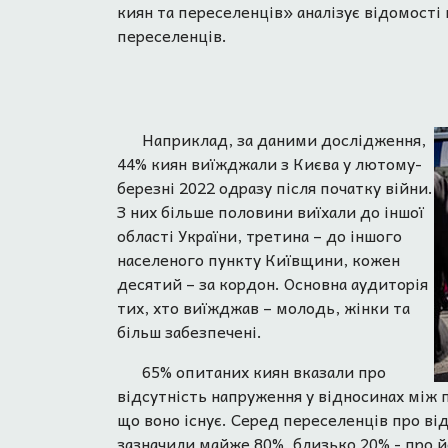
киян та переселенців» аналізує відомості 
переселенців.
Наприклад, за даними дослідження,
44% киян виїжджали з Києва у лютому-
березні 2022 одразу після початку війни.
З них більше половини виїхали до іншої
області України, третина – до іншого
населеного пункту Київщини, кожен
десятий – за кордон. Основна аудиторія
тих, хто виїжджав – молодь, жінки та
більш забезпечені.
65% опитаних киян вказали про
відсутність напруження у відносинах між 
що воно існує. Серед переселенців про ві
зазначили майже 80%, близько 20% - про й