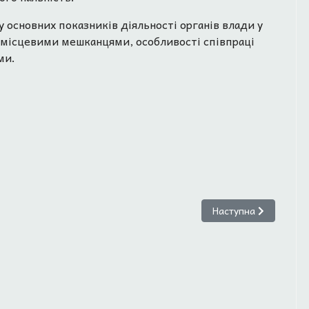
 основних показників діяльності органів влади у
и місцевими мешканцями, особливості співпраці
ми.
довжили право на перебування в США ще на рік
Наступна стаття: За
Наступна