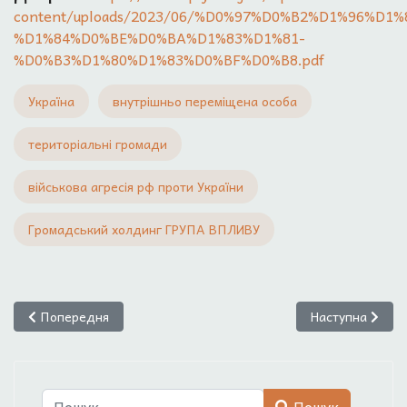
content/uploads/2023/06/%D0%97%D0%B2%D1%96%D1%
%D1%84%D0%BE%D0%BA%D1%83%D1%81-
%D0%B3%D1%80%D1%83%D0%BF%D0%B8.pdf
Україна
внутрішньо переміщена особа
територіальні громади
військова агресія рф проти України
Громадський холдинг ГРУПА ВПЛИВУ
Попередня стаття: Проблеми внутрішньо переміщених осіб у д
Наступна статт
Попередня
Наступна
Пошук
Пошук