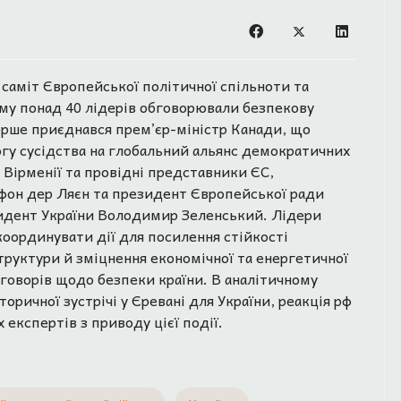
я саміт Європейської політичної спільноти та
кому понад 40 лідерів обговорювали безпекову
вперше приєднався прем’єр-міністр Канади, що
огу сусідства на глобальний альянс демократичних
о Вірменії та провідні представники ЄС,
 фон дер Ляєн та президент Європейської ради
езидент України Володимир Зеленський. Лідери
координувати дії для посилення стійкості
труктури й зміцнення економічної та енергетичної
еговорів щодо безпеки країни. В аналітичному
оричної зустрічі у Єревані для України, реакція рф
 експертів з приводу цієї події.