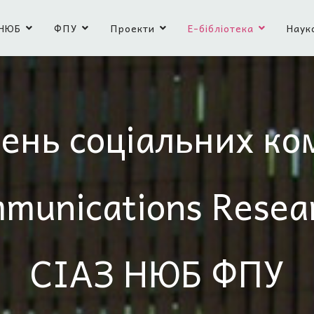
НЮБ
ФПУ
Проекти
Е-бібліотека
Наук
ень соціальних ко
mmunications Resea
СІАЗ НЮБ ФПУ