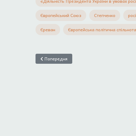
«Діяльність Президента України в умовах росі
Європейський Союз
Степченко
рос
Єреван
Європейська політична спільнот
Попередня стаття: Мищак І. М. Війна росії прот
Попередня