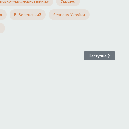
йсько-української війни»
Україна
ія
В. Зеленський
безпека України
а
и України: аналіз інтернет-медіа (аналітичний огляд закордонної пре
Наступна стаття: Гол
Наступна