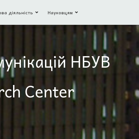
ова діяльність
Науковцям
мунікацій НБУВ
rch Center