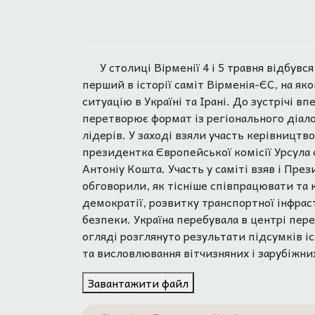
У столиці Вірменії 4 і 5 травня відбувс
перший в історії саміт Вірменія-ЄС, на я
ситуацію в Україні та Ірані. До зустрічі 
перетворює формат із регіонального діал
лідерів. У заході взяли участь керівництв
президентка Європейської комісії Урсула
Антоніу Кошта. Участь у саміті взяв і Пр
обговорили, як тісніше співпрацювати та 
демократії, розвитку транспортної інфрас
безпеки. Україна перебувала в центрі пер
огляді розглянуто результати підсумків іст
та висловлювання вітчизняних і зарубіжних
Завантажити файл