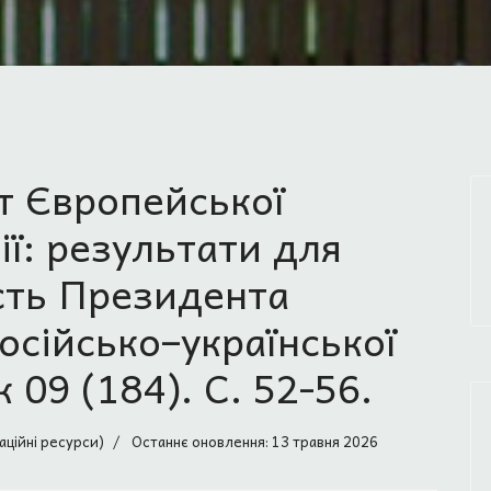
т Європейської
ії: результати для
ість Президента
осійсько–української
 09 (184). С. 52-56.
аційні ресурси)
Останнє оновлення: 13 травня 2026