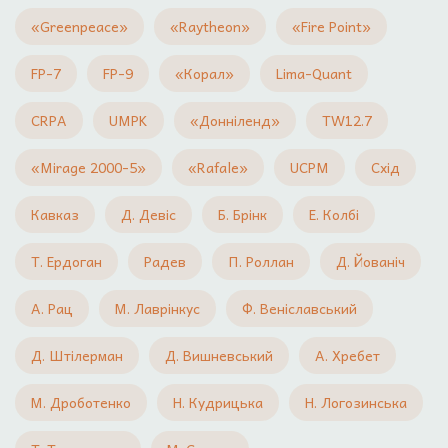
«Greenpeace»
«Raytheon»
«Fire Point»
FP-7
FP-9
«Корал»
Lima-Quant
CRPA
UMPK
«Донніленд»
TW12.7
«Mirage 2000-5»
«Rafale»
UCPM
Схід
Кавказ
Д. Девіс
Б. Брінк
Е. Колбі
Т. Ердоган
Радев
П. Роллан
Д. Йованіч
А. Рац
М. Лаврінкус
Ф. Веніславський
Д. Штілерман
Д. Вишневський
А. Хребет
М. Дроботенко
Н. Кудрицька
Н. Логозинська