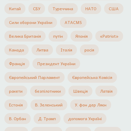
Китай
СБУ
Туреччина
НАТО
США
Сили оборони України
ATACMS
Велика Британія
путін
Японія
«Patriot»
Канада
Литва
Італія
росія
Франція
Президент України
Європейський Парламент
Європейська Комісія
ракети
безпілотники
Швеція
Латвія
Естонія
В. Зеленський
У. фон дер Ляєн
В. Орбан
Д. Трамп
допомога Україні