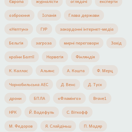
Європа
журналісти
оглядачі
експерти
озброєння
Іспанія
Глава держави
«Нептун»
ГУР
закордонні інтернет-медіа
Бельгія
загроза
мирні переговори
Захід
країни Балтії
Норвегія
Фінляндія
К. Каллас
Альянс
А. Кошта
Ф. Мерц
Чорнобильська АЕС
Д. Венс
Д. Туск
дрони
БПЛА
«Фламінго»
Brave1
НРК
Й. Вадефуль
С. Віткофф
М. Федоров
Я. Слайдіньш
П. Мадяр