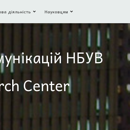
ова діяльність
Науковцям
мунікацій НБУВ
rch Center