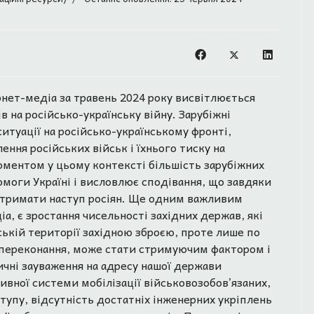
рнет-медіа за травень 2024 року висвітлюється
в на російсько-українську війну. Зарубіжні
итуації на російсько-українському фронті,
ення російських військ і їхнього тиску на
оментом у цьому контексті більшість зарубіжних
омоги Україні і висловлює сподівання, що завдяки
стримати наступ росіян. Ще одним важливим
а, є зростання чисельності західних держав, які
ській території західною зброєю, проте лише по
нє переконання, може стати стримуючим фактором і
ичні зауваження на адресу нашої держави
вної системи мобілізації військовозобов’язаних,
тупу, відсутність достатніх інженерних укріплень