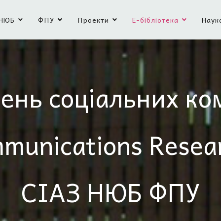
НЮБ
ФПУ
Проекти
Е-бібліотека
Наук
ень соціальних ко
mmunications Resea
СІАЗ НЮБ ФПУ