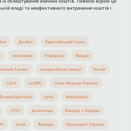
а їх облаштування значних коштів. Певною мірою це
ській владі та неефективного витрачання коштів і
їна
Донбас
Європейський Союз
У
економіка
Угорщина
Мищак
тичний Альянс
антиросійські санкції
Китай
США
іноЗМІ
Сили оборони України
Велика Британія
путін
мобілізація
ППО
волонтери
біженці з України
ОН
росія
Франція
Президент України