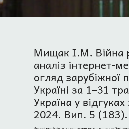
Мищак І.М. Війна р
аналіз інтернет-ме
огляд зарубіжної п
Україні за 1–31 тр
Україна у відгуках
2024. Вип. 5 (183).
Воєнні конфлікти та повоєнне врегулювання (інформ