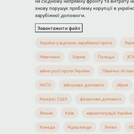
на східному напрямку фронту та витрату н
знову порушує проблему корупції в україн
зарубіжної допомоги.
Завантажити файл
Україна у відгуках зарубіжної преси
Укра
Німеччина
Харків
Польща
ЗС
війна росії проти України
Північно-Атлан
НАТО
військова допомога
зброя
Конгрес США
фінансова допомога
Японія
Київ
євроінтеграція України
Канада
Нідерланди
Литва
О