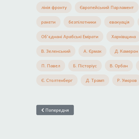
лінія фронту
Європейський Парламент
ракети
безпілотники
евакуація
Об'єднані Арабські Емірати
Харківщина
В. Зеленський
А. Єрмак
Д. Камерон
П. Павел
Б. Пісторіус
В. Орбан
Є. Столтенберг
Д. Трамп
Р. Умєров
Попередня стаття: Глущук Є. Глобальний саміт 
Попередня