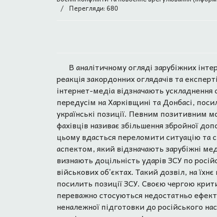
Перегляди: 680
В аналітичному огляді зарубіжних інте
реакція закордонних оглядачів та експерті
інтернет-медіа відзначають ускладнення с
передусім на Харківщині та Донбасі, посил
українські позиції. Певним позитивним м
фахівців називає збільшення збройної доп
цьому вдасться переломити ситуацію та 
аспектом, який відзначають зарубіжні меді
визнають доцільність ударів ЗСУ по росій
військових об’єктах. Такий дозвіл, на їх
посилить позиції ЗСУ. Своєю чергою крит
переважно стосуються недостатньо ефекти
неналежної підготовки до російського нас