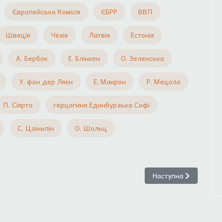
Європейська Комісія
ЄБРР
ВВП
Швеція
Чехія
Латвія
Естонія
А. Бербок
Е. Блінкен
О. Зеленська
У. фон дер Ляєн
Е. Макрон
Р. Мецола
П. Сіярто
герцогиня Единбурзька Софі
С. Цзіньпін
О. Шольц
миру: головні результати та підсумки для України // Діяльність Пр
Наступна стаття: Куш
Наступна