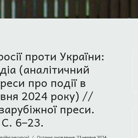
осії проти України:
діа (аналітичний
реси про події в
авня 2024 року) //
 зарубіжної преси.
 С. 6–23.
аційні ресурси)
Останнє оновлення: 23 червня 2024