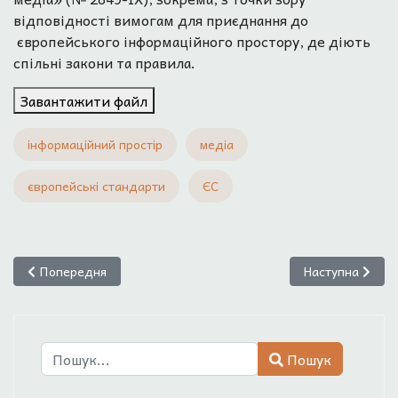
відповідності вимогам для приєднання до
європейського інформаційного простору, де діють
спільні закони та правила.
Завантажити файл
інформаційний простір
медіа
європейські стандарти
ЄС
Попередня стаття: Закон "Про медіа": ключові аспекти засто
Наступна стаття
Попередня
Наступна
Пошук
Пошук
Type 2 or more characters for results.