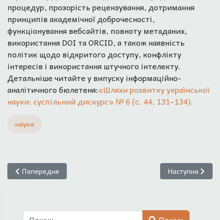
процедур, прозорість рецензування, дотримання
принципів академічної доброчесності,
функціонування вебсайтів, повноту метаданих,
використання DOI та ORCID, а також наявність
політик щодо відкритого доступу, конфлікту
інтересів і використання штучного інтелекту.
Детальніше читайте у випуску інформаційно-
аналітичного бюлетеня:
«Шляхи розвитку української
науки: суспільний дискурс» № 6 (с. 44, 131–134).
наука
Попередня стаття: Освіту і науку визначено пріоритетним на
Наступна статт
Попередня
Наступна
Пошук
Пошук