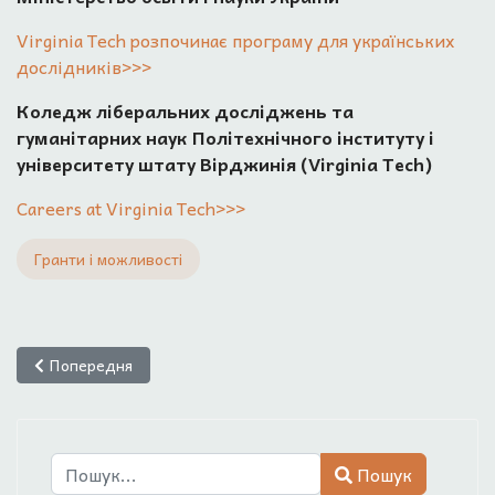
Virginia Tech розпочинає програму для українських
дослідників>>>
Коледж ліберальних досліджень та
гуманітарних наук Політехнічного інституту і
університету штату Вірджинія (Virginia Tech)
Careers at Virginia Tech>>>
Гранти і можливості
Попередня стаття: Cтипендії для дослідників з України в Центр
Попередня
Пошук
Пошук