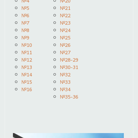
№4
№20
№5
№21
№6
№22
№7
№23
№8
№24
№9
№25
№10
№26
№11
№27
№12
№28-29
№13
№30-31
№14
№32
№15
№33
№16
№34
№35-36