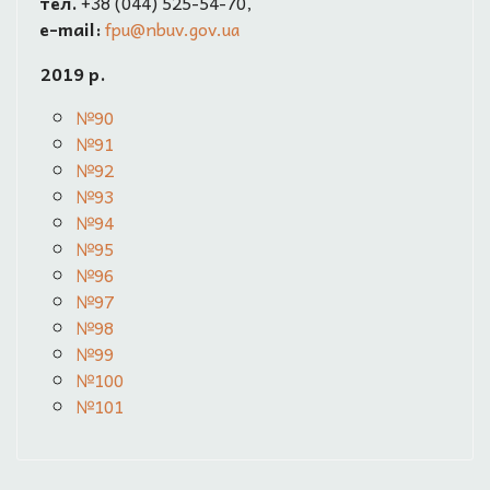
тел.
+38 (044) 525-54-70,
e-mail:
fpu@nbuv.gov.ua
2019 р.
№90
№91
№92
№93
№94
№95
№96
№97
№98
№99
№100
№101