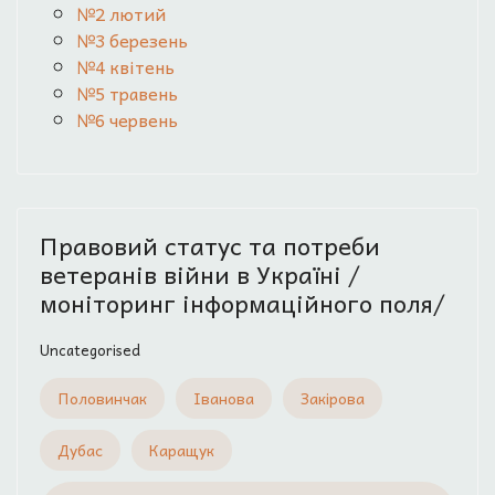
№2 лютий
№3 березень
№4 квітень
№5 травень
№6 червень
Правовий статус та потреби
ветеранів війни в Україні /
моніторинг інформаційного поля/
Uncategorised
Половинчак
Іванова
Закірова
Дубас
Каращук