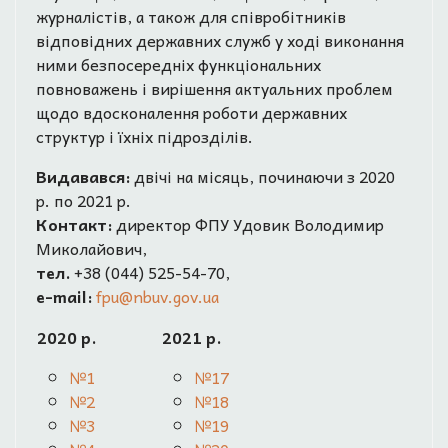
журналістів, а також для співробітників
відповідних державних служб у ході виконання
ними безпосередніх функціональних
повноважень і вирішення актуальних проблем
щодо вдосконалення роботи державних
структур і їхніх підрозділів.
Видавався:
двічі на місяць, починаючи з 2020
р. по 2021 р.
Контакт:
директор ФПУ Удовик Володимир
Миколайович,
тел.
+38 (044) 525-54-70,
e-mail:
fpu@nbuv.gov.ua
2020 р.
2021 р.
№1
№17
№2
№18
№3
№19