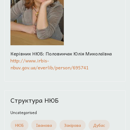
Керівник НЮБ: Половинчак Юлія Миколаївна
http://www.irbis-
nbuv.gov.ua/everlib/person/695741
Структура НЮБ
Uncategorised
НЮБ
Іванова
Закірова
Дубас