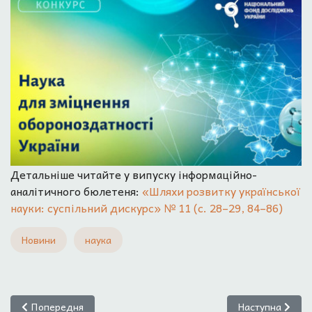
Детальніше читайте у випуску інформаційно-
аналітичного бюлетеня:
«Шляхи розвитку української
науки: суспільний дискурс» № 11 (с. 28–29, 84–86)
Новини
наука
Попередня стаття: Ухвалено «Концепцію реалізації європейсь
Наступна стаття
Попередня
Наступна