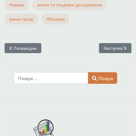
Новини
жіночі та гендерні дослідження
ринок праці
Лібанова
Попередня стаття: Запрошуємо до співпраці!
Наступна стаття
Попередня
Наступна
Пошук
Пошук
Type 2 or more characters for results.