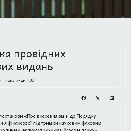
ка провідних
вих видань
Перегляди: 788
 постанови «Про внесення змін до Порядку
ння фінансової підтримки науковим фаховим
народними наукометричними базами даних».