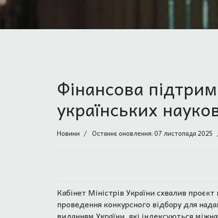
Фінансова підтрим
українських науко
Новини
Останнє оновлення: 07 листопада 2025
Кабінет Міністрів України схвалив проєкт
проведення конкурсного відбору для нада
виданням України, які індексуються між