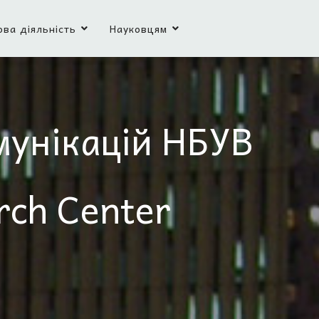
ова діяльність
Науковцям
мунікацій НБУВ
rch Center