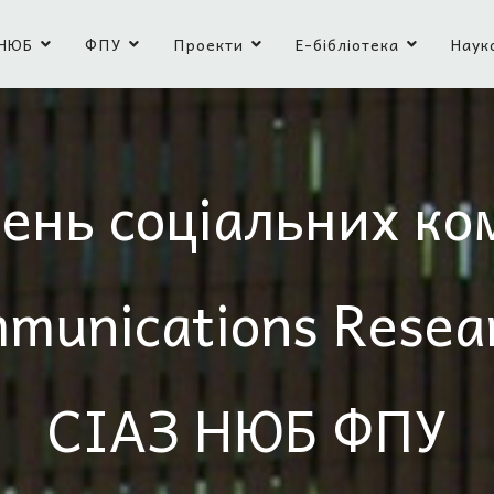
НЮБ
ФПУ
Проекти
Е-бібліотека
Наук
ень соціальних ко
mmunications Resea
СІАЗ НЮБ ФПУ