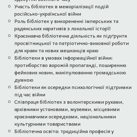
Участь бібліотек в меморіалізації подій
російсько-української війни
Роль бібліотек у викорененні імперських та
радянських наративів з локальної історїї
Краєзнавча бібліотечна діяльність як підґрунтя
просвітницької та патріотично-виховної роботи
для краян та нових мешканців краю
Бібліотеки в умовах інформаційної війни:
протиборство ворожій пропаганді, поширенню
фейкових новин, маніпулюванню громадською
думкою
Бібліотеки як осередки психологічної підтримки
під час війни
Співпраця бібліотек з волонтерскими рухами,
архівними установами, музеями, місцевими
краєзнавчими осередками, національними
культурними товариствами
Бібліотечна освіта: традиційна професія у