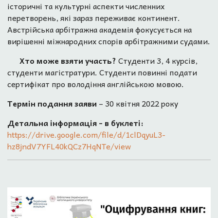
історичні та культурні аспекти численних
перетворень, які зараз переживає континент.
Австрійська арбітражна академія фокусується на
вирішенні міжнародних спорів арбітражними судами.
Хто може взяти участь?
Студенти 3, 4 курсів,
студенти магістратури. Студенти повинні подати
сертифікат про володіння англійською мовою.
Термін подання заяви
– 30 квітня 2022 року
Детальна інформація - в буклеті:
https://drive.google.com/file/d/1clDqyuL3-
hz8jndV7YFL40kQCz7HqNTe/view