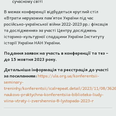
сучасному світі
В межах конференції відбудеться круглий стіл
«Втрати нерухомих пам’яток України під час
російсько-української війни 2022-2023 рр.: фіксація
та дослідження» за участі Центру досліджень
історико-культурної спадщини України Інституту
історії України НАН України.
Подання заявок на участь в конференції та тез –
до 15 жовтня 2023 року.
Детальніша інформація та реєстрація до участі
за посиланням:
https://ula.org.ua/konferentsii-
seminary-
treninhy/konferentsii/icalrepeat.detail/2023/11/08/362
naukovo-praktychna-konferentsiia-biblioteka-liudy-
viina-vtraty-i-zvershennia-8-lystopada-2023-r