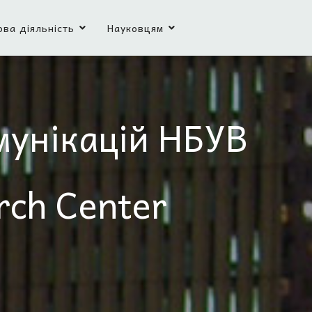
ова діяльність
Науковцям
мунікацій НБУВ
rch Center