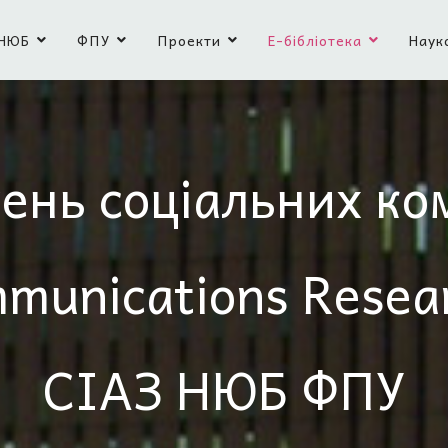
НЮБ
ФПУ
Проекти
Е-бібліотека
Наук
ень соціальних ко
mmunications Resea
СІАЗ НЮБ ФПУ