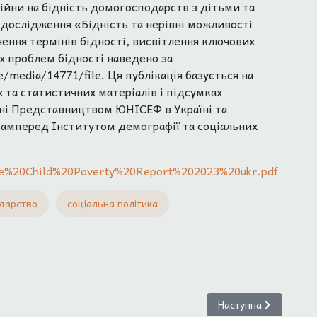
війни на бідність домогосподарств з дітьми та
 дослідження «Бідність та нерівні можливості
ачення термінів бідності, висвітлення ключових
х проблем бідності наведено за
/media/14771/file. Ця публікація базується на
 та статистичних матеріалів і підсумках
ані Представництвом ЮНІСЕФ в Україні та
самперед Інститутом демографії та соціальних
aine%20Child%20Poverty%20Report%202023%20ukr.pdf
дарство
соціальна політика
С., СамороковВ.О. ПРАВОВИЙ СТАТУС УКРАЇНСЬКИХ БІЖЕНЦІВ У КРАЇ
Наступна стаття: М
Наступна