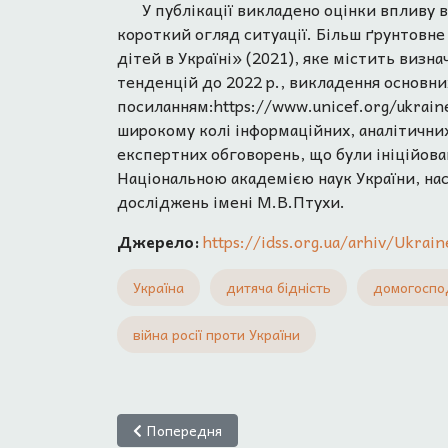
У публікації викладено оцінки впливу 
короткий огляд ситуації. Більш ґрунтовне
дітей в Україні» (2021), яке містить визн
тенденцій до 2022 р., викладення основни
посиланням:https://www.unicef.org/ukraine
широкому колі інформаційних, аналітичних
експертних обговорень, що були ініційов
Національною академією наук України, на
досліджень імені М.В.Птухи.
Джерело:
https://idss.org.ua/arhiv/Ukr
Україна
дитяча бідність
домогоспо
війна росії проти України
Попередня стаття: Якимчук М.Ю., Соломко С.
Попередня