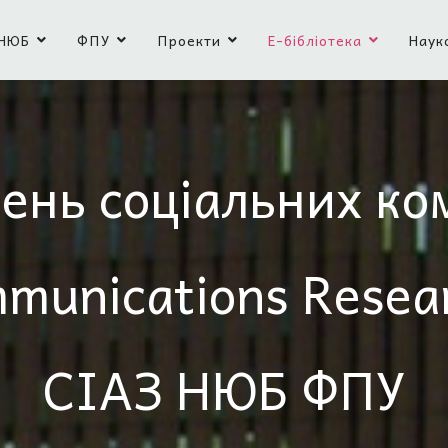
НЮБ
ФПУ
Проекти
Е-бібліотека
Наук
ень соціальних ко
mmunications Resea
СІАЗ НЮБ ФПУ