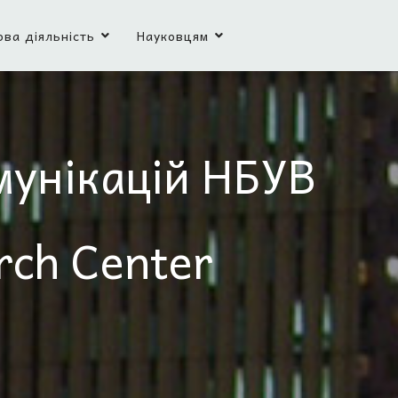
ова діяльність
Науковцям
мунікацій НБУВ
rch Center