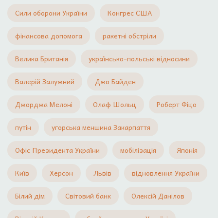
Сили оборони України
Конгрес США
фінансова допомога
ракетні обстріли
Велика Британія
українсько-польські відносини
Валерій Залужний
Джо Байден
Джорджа Мелоні
Олаф Шольц
Роберт Фіцо
путін
угорська меншина Закарпаття
Офіс Президента України
мобілізація
Японія
Київ
Херсон
Львів
відновлення України
Білий дім
Світовий банк
Олексій Данілов