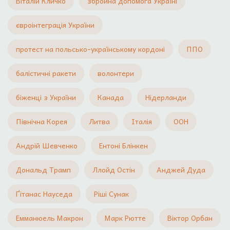
Віталій Кличко
збройна допомога Україні
євроінтеграція України
протест на польсько-українському кордоні
ППО
балістичні ракети
волонтери
біженці з України
Канада
Нідерланди
Північна Корея
Литва
Італія
ООН
Андрій Шевченко
Ентоні Блінкен
Дональд Трамп
Ллойд Остін
Анджей Дуда
Ґітанас Науседа
Ріші Сунак
Емманюель Макрон
Марк Рютте
Віктор Орбан