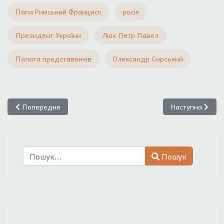
Папа Римський Франциск
росія
Президент України
Люк Петр Павел
Палата представників
Олександр Сирський
Попередня стаття: Мищак І.М. Війна росії проти України: аналіз
Наступна стаття
Попередня
Наступна
Пошук
Пошук
Type 2 or more characters for results.