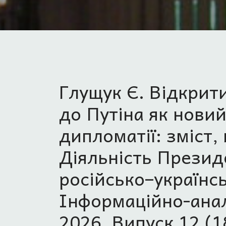
Глущук Є. Відкрит
до Путіна як новий
дипломатії: зміст,
Діяльність Презид
російсько–українсь
Інформаційно-ана
2026. Випуск 12 (18