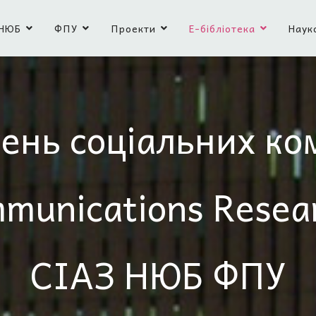
НЮБ
ФПУ
Проекти
Е-бібліотека
Наук
ень соціальних ко
mmunications Resea
СІАЗ НЮБ ФПУ