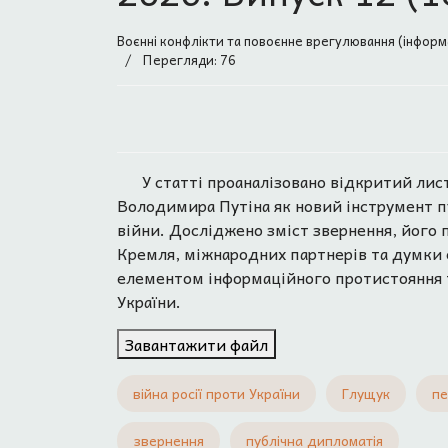
Воєнні конфлікти та повоєнне врегулювання (інформ
Перегляди: 76
У статті проаналізовано відкритий ли
Володимира Путіна як новий інструмент пу
війни. Досліджено зміст звернення, його п
Кремля, міжнародних партнерів та думки 
елементом інформаційного протистояння т
України.
Завантажити файл
війна росії проти України
Глущук
пе
звернення
публічна дипломатія