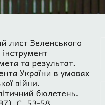
ий лист Зеленського
 інструмент
 мета та результат.
ента України в умовах
кої війни.
літичний бюлетень.
7). С. 53-58.