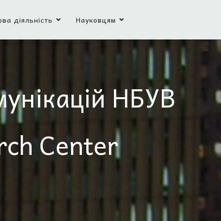
ова діяльність
Науковцям
мунікацій НБУВ
rch Center