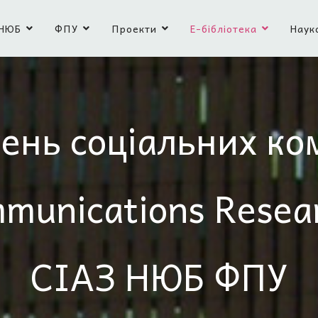
НЮБ
ФПУ
Проекти
Е-бібліотека
Наук
ень соціальних ко
mmunications Resea
СІАЗ НЮБ ФПУ