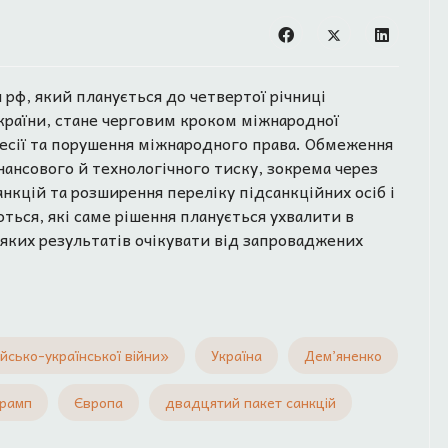
рф, який планується до четвертої річниці
раїни, стане черговим кроком міжнародної
ресії та порушення міжнародного права. Обмеження
нансового й технологічного тиску, зокрема через
нкцій та розширення переліку підсанкційних осіб і
ться, які саме рішення планується ухвалити в
 яких результатів очікувати від запроваджених
йсько-української війни»
Україна
Дем’яненко
Трамп
Європа
двадцятий пакет санкцій