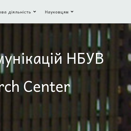
ова діяльність
Науковцям
мунікацій НБУВ
rch Center