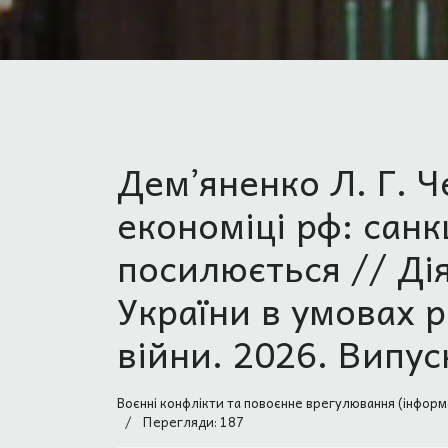
Дем’яненко Л. Г. 
економіці рф: санк
посилюється // Ді
України в умовах р
війни. 2026. Випуск
Воєнні конфлікти та повоєнне врегулювання (інформ
Перегляди: 187