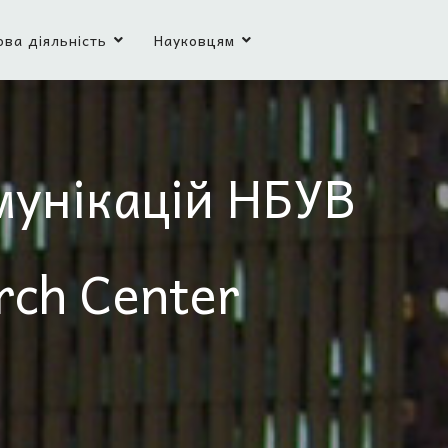
ова діяльність
Науковцям
мунікацій НБУВ
rch Center