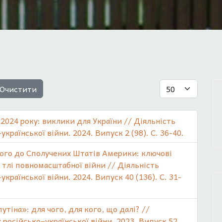
Показувати
Очистити
024 року: виклики для України // Діяльність
країнської війни. 2024. Випуск 2 (98). С. 36-40.
ого до Сполучених Штатів Америки: ключові
 тлі повномасштабної війни // Діяльність
країнської війни. 2024. Випуск 40 (136). С. 31-
тіна»: для чого, для кого, що далі? //
 російсько–української війни. 2023. Випуск 52