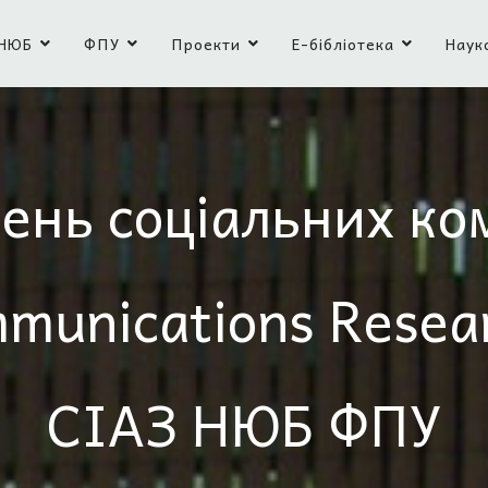
НЮБ
ФПУ
Проекти
Е-бібліотека
Наук
ень соціальних ко
mmunications Resea
СІАЗ НЮБ ФПУ