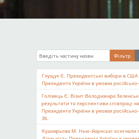
Введіть частину назви
Фільтр
Глущук Є. Президентські вибори в США 2
Президента України в умовах російсько–у
Голівець Є. Візит Володимира Зеленськ
результати та перспективи співпраці на
Президента України в умовах російсько–у
36.
Кушнарьова М. Нью-йоркські «сигнали пу
Діяльність Президента України в умовах