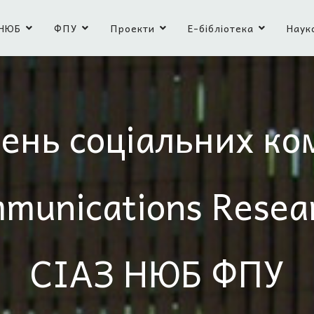
НЮБ
ФПУ
Проекти
Е-бібліотека
Наук
ень соціальних ко
mmunications Resea
СІАЗ НЮБ ФПУ