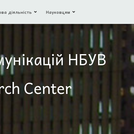
ова діяльність
Науковцям
мунікацій НБУВ
rch Center