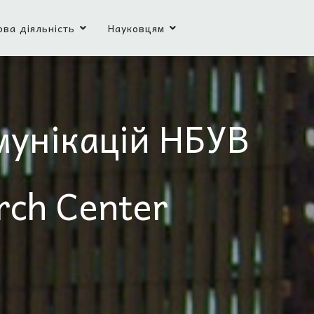
ова діяльність
Науковцям
мунікацій НБУВ
rch Center