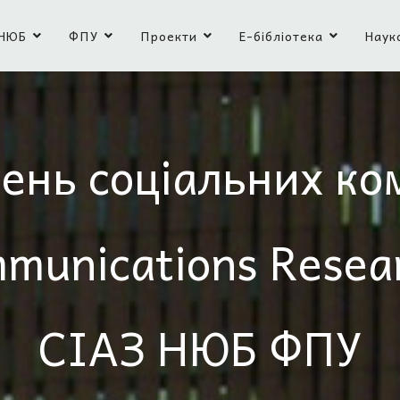
НЮБ
ФПУ
Проекти
Е-бібліотека
Наук
ень соціальних ко
mmunications Resea
СІАЗ НЮБ ФПУ