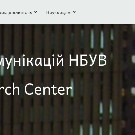
ова діяльність
Науковцям
мунікацій НБУВ
rch Center