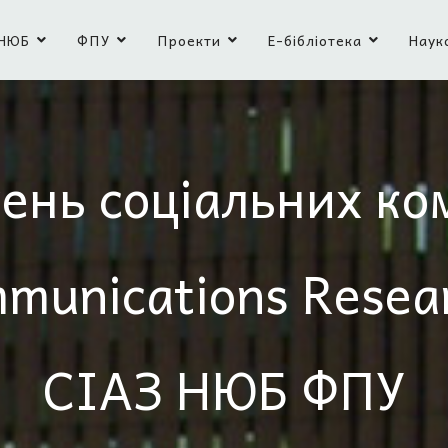
НЮБ
ФПУ
Проекти
Е-бібліотека
Наук
ень соціальних ко
mmunications Resea
СІАЗ НЮБ ФПУ