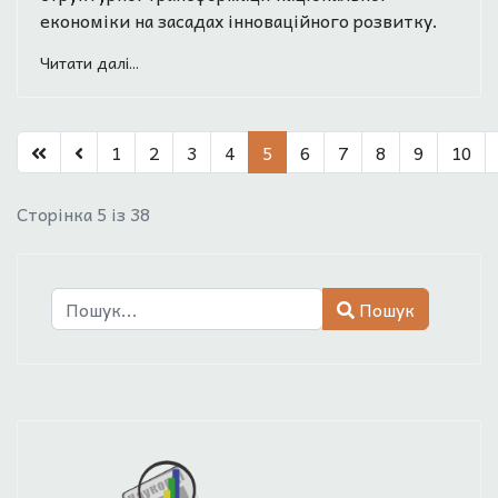
економіки на засадах інноваційного розвитку.
Читати далі...
1
2
3
4
5
6
7
8
9
10
Сторінка 5 із 38
Пошук
Пошук
Type 2 or more characters for results.